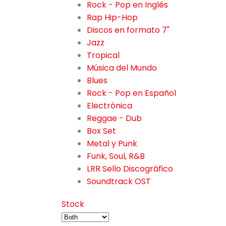
Rock - Pop en Inglés
1084
Rap Hip-Hop
133
Discos en formato 7"
57
Jazz
108
Tropical
121
Música del Mundo
151
Blues
9
Rock - Pop en Español
377
Electrónica
333
Reggae - Dub
58
Box Set
43
Metal y Punk
180
Funk, Soul, R&B
68
LRR Sello Discográfico
2
Soundtrack OST
59
Stock