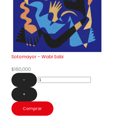
Sotomayor - Wabi Sabi
$160,000
-
+