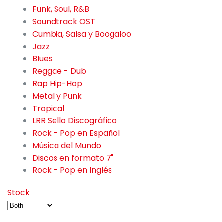
Funk, Soul, R&B
68
Soundtrack OST
59
Cumbia, Salsa y Boogaloo
66
Jazz
108
Blues
9
Reggae - Dub
58
Rap Hip-Hop
133
Metal y Punk
179
Tropical
121
LRR Sello Discográfico
2
Rock - Pop en Español
376
Música del Mundo
149
Discos en formato 7"
57
Rock - Pop en Inglés
1079
Stock