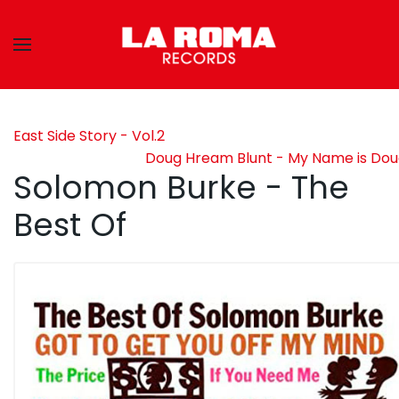
Skip to main content
East Side Story - Vol.2
Doug Hream Blunt - My Name is Do
Solomon Burke - The
Best Of