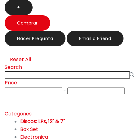
+
Comprar
Hacer Pregunta
Email a Friend
Reset All
Search
Price
-
Categories
Discos: LPs, 12" & 7"
Box Set
43
Electrónica
333