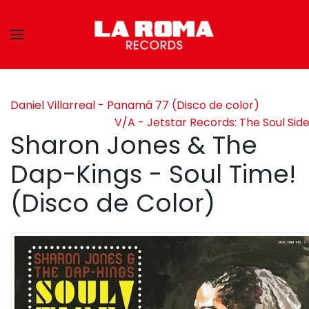
Skip to main content
Daniel Villarreal - Panamá 77 (Disco de color)
V/A - Jetstar Records: The Soul Sid
Sharon Jones & The
Dap-Kings - Soul Time!
(Disco de Color)