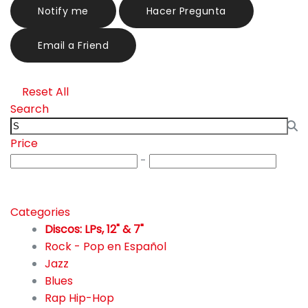
Notify me
Hacer Pregunta
Email a Friend
Reset All
Search
Price
-
Categories
Discos: LPs, 12" & 7"
Rock - Pop en Español
307
Jazz
91
Blues
6
Rap Hip-Hop
115