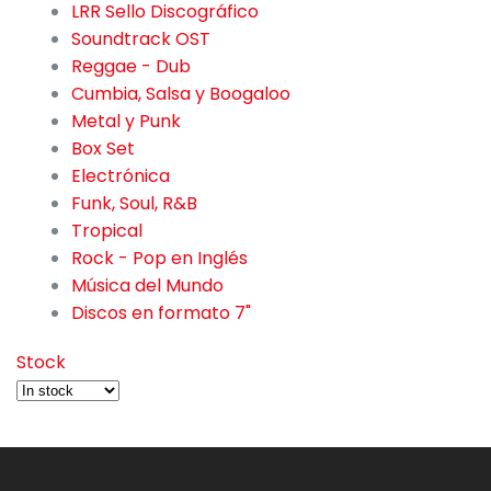
LRR Sello Discográfico
2
Soundtrack OST
52
Reggae - Dub
55
Cumbia, Salsa y Boogaloo
49
Metal y Punk
145
Box Set
42
Electrónica
280
Funk, Soul, R&B
59
Tropical
99
Rock - Pop en Inglés
874
Música del Mundo
126
Discos en formato 7"
50
Stock